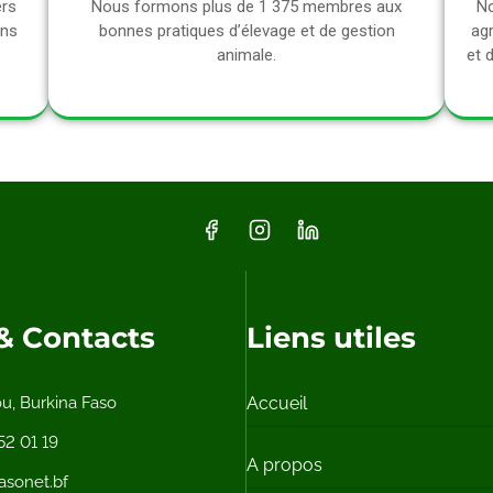
rs
Nous formons plus de 1 375 membres aux
No
ons
bonnes pratiques d’élevage et de gestion
agr
animale.
et d
 & Contacts
Liens utiles
, Burkina Faso
Accueil
52 01 19
A propos
sonet.bf