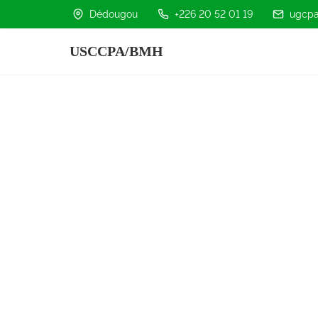
Dédougou
+226 20 52 01 19
ugcpa
USCCPA/BMH