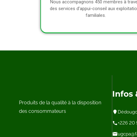
Nous accompagnons 450 membres à trave
des services d’appui-conseil aux exploitati
familiales.
Infos
Produits de la qualité à la disposition
des consommateurs
Dédougou
+226 20 
ugcpa@fa